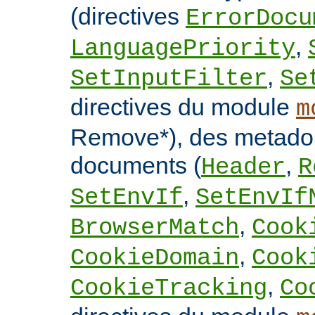
(directives
ErrorDocu
,
LanguagePriority
,
SetInputFilter
Se
directives du module
m
Remove*), des metado
documents (
,
Header
R
,
SetEnvIf
SetEnvIf
,
BrowserMatch
Cook
,
CookieDomain
Cook
,
CookieTracking
Co