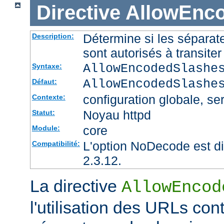
Directive
AllowEnc
Détermine si les sépara
Description:
sont autorisés à transite
AllowEncodedSlashe
Syntaxe:
AllowEncodedSlashe
Défaut:
configuration globale, ser
Contexte:
Noyau httpd
Statut:
core
Module:
L'option NoDecode est di
Compatibilité:
2.3.12.
La directive
AllowEncod
l'utilisation des URLs co