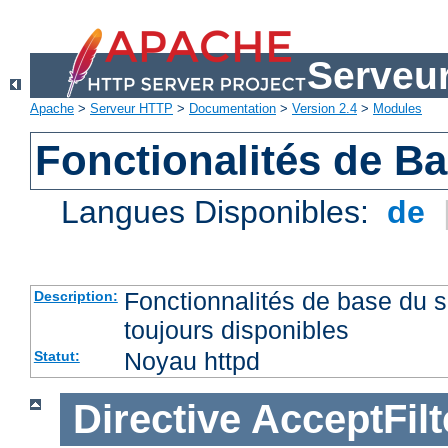
Serveu
Apache
>
Serveur HTTP
>
Documentation
>
Version 2.4
>
Modules
Fonctionalités de B
Langues Disponibles:
de
Fonctionnalités de base du
Description:
toujours disponibles
Noyau httpd
Statut:
Directive
AcceptFilt