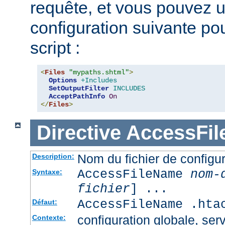
requête, et vous pouvez ut
configuration suivante pour
script :
<
Files
"mypaths.shtml"
>
Options
+Includes
SetOutputFilter
INCLUDES
AcceptPathInfo
On
</
Files
>
Directive
AccessFi
Nom du fichier de configur
Description:
AccessFileName
nom-
Syntaxe:
fichier
] ...
AccessFileName .hta
Défaut:
configuration globale, serv
Contexte: