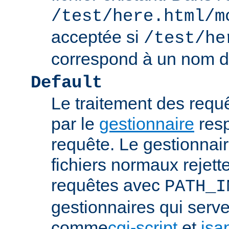
/test/here.html/m
acceptée si
/test/he
correspond à un nom de
Default
Le traitement des requ
par le
gestionnaire
resp
requête. Le gestionnai
fichiers normaux rejett
requêtes avec
PATH_I
gestionnaires qui serve
comme
cgi-script
et
isa