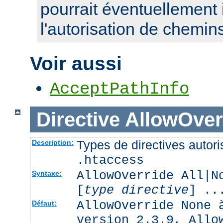
pourrait éventuellement 
l'autorisation de chemin
Voir aussi
AcceptPathInfo
Directive
AllowOver
Types de directives autori
Description:
.htaccess
AllowOverride All|N
Syntaxe:
[
type directive
] ..
AllowOverride None 
Défaut:
version 2.3.9, Allo