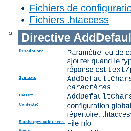
Fichiers de configurati
Fichiers .htaccess
Directive
AddDefaul
Paramètre jeu de ca
Description:
ajouter quand le ty
réponse est
text/
AddDefaultChar
Syntaxe:
caractères
AddDefaultChar
Défaut:
configuration global
Contexte:
répertoire, .htacces
FileInfo
Surcharges autorisées:
Statut: