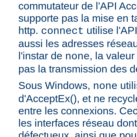
commutateur de l'API Acce
supporte pas la mise en 
http.
utilise l'AP
connect
aussi les adresses réseau
l'instar de
, la valeu
none
pas la transmission des d
Sous Windows,
util
none
d'AcceptEx(), et ne recyc
entre les connexions. Ceci
les interfaces réseau dont 
défectueux, ainsi que pou